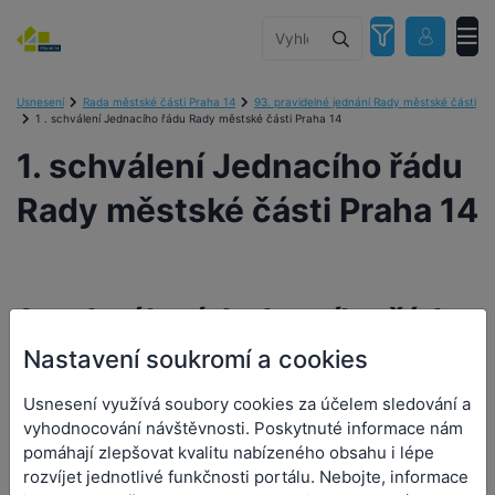
Usnesení
Rada městské části Praha 14
93. pravidelné jednání Rady městské části
1 . schválení Jednacího řádu Rady městské části Praha 14
1. schválení Jednacího řádu
Rady městské části Praha 14
1. schválení Jednacího řádu
Nastavení soukromí a cookies
Rady městské části Praha 14
Usnesení využívá soubory cookies za účelem sledování a
vyhodnocování návštěvnosti. Poskytnuté informace nám
Číslo návrhu:
pomáhají zlepšovat kvalitu nabízeného obsahu i lépe
Číslo usnesení:
458/RMČ/2022
rozvíjet jednotlivé funkčnosti portálu. Nebojte, informace
Předkladatel:
Zajac Jiří