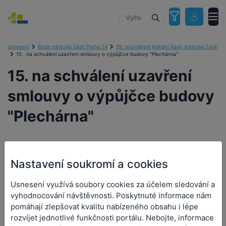
Usnesení
Rada městské části Praha 14
39. pravidelné jednání Rady městské části
15 . na schválení uzavření smlouvy o výpůjčce budovy "Plechárna"
15. na schválení uzavření
smlouvy o výpůjčce budovy
"Plechárna"
Nastavení soukromí a cookies
15. na schválení uzavření
smlouvy o výpůjčce budovy
Usnesení využívá soubory cookies za účelem sledování a
vyhodnocování návštěvnosti. Poskytnuté informace nám
"Plechárna"
pomáhají zlepšovat kvalitu nabízeného obsahu i lépe
rozvíjet jednotlivé funkčnosti portálu. Nebojte, informace