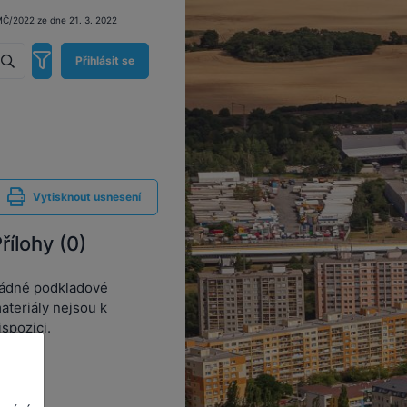
RMČ/2022 ze dne 21. 3. 2022
Přihlásit se
Vytisknout usnesení
řílohy (0)
ádné podkladové
ateriály nejsou k
ispozici.