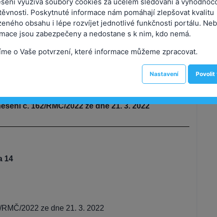
sení využívá soubory cookies za účelem sledování a vyhodnoc
těvnosti. Poskytnuté informace nám pomáhají zlepšovat kvalitu
eného obsahu i lépe rozvíjet jednotlivé funkčnosti portálu. Neb
avidelné jednání Rady městské části
rmace jsou zabezpečeny a nedostane s k nim, kdo nemá.
konané dne 11.09.2023
íme o Vaše potvrzení, které informace můžeme zpracovat.
č. 559/RMČ/2023
Nastavení
Povolit
esení č. 162/RMČ/2022 ze dne 21. 3. 2022
a 14
2/RMČ/2022 ze dne 21. 3. 2022