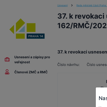
Usnesení
Rada městské části Praha 
37. k revokaci
162/RMČ/2022
37. k revokaci usnesen
Usnesení a zápisy pro
veřejnost
Číslo návrhu:
Číslo usnes
Členové ZMČ a RMČ
Ra
Nas