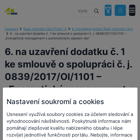
Usnesení
Rada městské části Praha 14
8. pravidelné jednání Rady městské části
6 . na uzavření dodatku č. 1 ke smlouvě o spolupráci č. j. 0839/2017/OI/1101 –
„Energetický management s automatickým zápisem dat“
6. na uzavření dodatku č. 1
ke smlouvě o spolupráci č. j.
0839/2017/OI/1101 –
„Energetický management s
automatickým zápisem dat“
Nastavení soukromí a cookies
Usnesení využívá soubory cookies za účelem sledování a
vyhodnocování návštěvnosti. Poskytnuté informace nám
pomáhají zlepšovat kvalitu nabízeného obsahu i lépe
6. na uzavření dodatku č. 1
rozvíjet jednotlivé funkčnosti portálu. Nebojte, informace