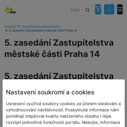
Usnesení
Zastupitelstvo městské části
5. zasedání Zastupitelstva městské části Praha 14
5. zasedání Zastupitelstva
městské části Praha 14
5. zasedání Zastupitelstva
městské části Praha 14
Nastavení soukromí a cookies
Usnesení využívá soubory cookies za účelem sledování a
Orgán:
Zastupitelstvo městské části
vyhodnocování návštěvnosti. Poskytnuté informace nám
Datum a čas jednání:
19. 9. 2023 15:00
pomáhají zlepšovat kvalitu nabízeného obsahu i lépe
rozvíjet jednotlivé funkčnosti portálu. Nebojte, informace
Přílohy (2)