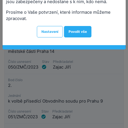
jsou zabezpečeny a nedostane s k nim, kdo nemá.
Prosíme o Vaše potvrzení, které informace můžeme
zpracovat.
Bod číslo
1.
Nastavení
Povolit vše
Jednání
na schválení programu 5. zasedání Zastupitelstva
městské části Praha 14
Číslo usnesení
Stav
Předkladatel
050/ZMČ/2023
Zajac Jiří
Bod číslo
2.
Jednání
k volbě přísedící Obvodního soudu pro Prahu 9
Číslo usnesení
Stav
Předkladatel
051/ZMČ/2023
Zajac Jiří