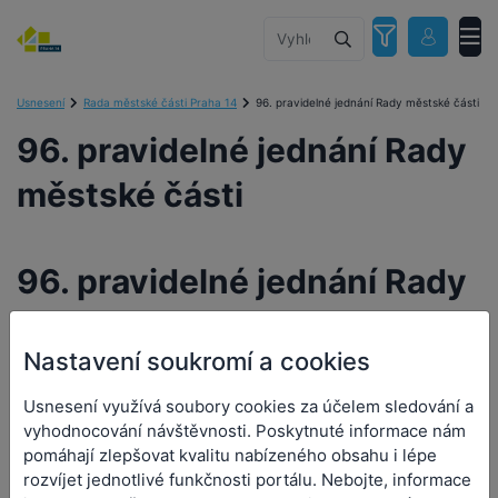
Usnesení
Rada městské části Praha 14
96. pravidelné jednání Rady městské části
96. pravidelné jednání Rady
městské části
96. pravidelné jednání Rady
městské části
Nastavení soukromí a cookies
Orgán:
Rada městské části Praha 14
Usnesení využívá soubory cookies za účelem sledování a
Datum a čas jednání:
22. 10. 2025 15:00
vyhodnocování návštěvnosti. Poskytnuté informace nám
pomáhají zlepšovat kvalitu nabízeného obsahu i lépe
Přílohy (0)
rozvíjet jednotlivé funkčnosti portálu. Nebojte, informace