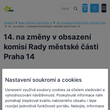
Usnesení
Rada městské části Praha 14
96. pravidelné jednání Rady městské části
14 . na změny v obsazení komisí Rady městské části Praha 14
14. na změny v obsazení
komisí Rady městské části
Praha 14
Nastavení soukromí a cookies
14. na změny v obsazení
komisí Rady městské části
Usnesení využívá soubory cookies za účelem sledování a
vyhodnocování návštěvnosti. Poskytnuté informace nám
Praha 14
pomáhají zlepšovat kvalitu nabízeného obsahu i lépe
rozvíjet jednotlivé funkčnosti portálu. Nebojte, informace