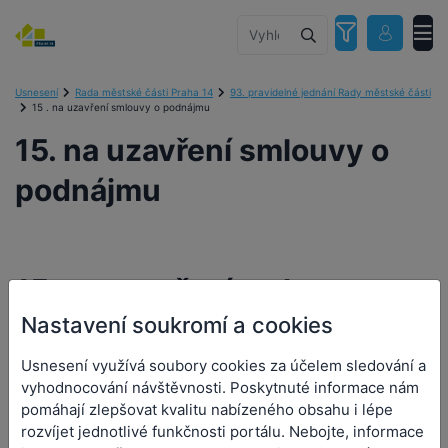
Usnesení
Rada městské části Praha 14
93. pravidelné jednání Rady městské části
15 . na uzavření smlouvy o podnájmu
15. na uzavření smlouvy o
podnájmu
15. na uzavření smlouvy o
Nastavení soukromí a cookies
podnájmu
Usnesení využívá soubory cookies za účelem sledování a
vyhodnocování návštěvnosti. Poskytnuté informace nám
Číslo návrhu:
pomáhají zlepšovat kvalitu nabízeného obsahu i lépe
Číslo usnesení:
570/RMČ/2025
rozvíjet jednotlivé funkčnosti portálu. Nebojte, informace
Předkladatel:
Hejrovská Aneta