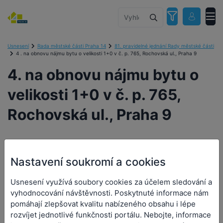
Usnesení
Rada městské části Praha 14
81. pravidelné jednání Rady městské části
4 . na obnovu nájmu bytu o velikosti 1+0 v č. p. 765, Rochovská ul., Praha 9
4. na obnovu nájmu bytu o
velikosti 1+0 v č. p. 765,
Rochovská ul., Praha 9
Nastavení soukromí a cookies
4. na obnovu nájmu bytu o
velikosti 1+0 v č. p. 765,
Usnesení využívá soubory cookies za účelem sledování a
vyhodnocování návštěvnosti. Poskytnuté informace nám
Rochovská ul., Praha 9
pomáhají zlepšovat kvalitu nabízeného obsahu i lépe
rozvíjet jednotlivé funkčnosti portálu. Nebojte, informace