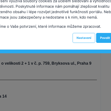
sení využívá soubory cookies za účelem sledování a vyhodnoc
U S N E S E N Í
těvnosti. Poskytnuté informace nám pomáhají zlepšovat kvalitu
eného obsahu i lépe rozvíjet jednotlivé funkčnosti portálu. Neb
rmace jsou zabezpečeny a nedostane s k nim, kdo nemá.
avidelné jednání Rady městské části
íme o Vaše potvrzení, které informace můžeme zpracovat.
konané dne 20.11.2023
Nastavení
Povolit
č. 686/RMČ/2023
velikosti 2 + 1 v č. p. 759, Bryksova ul., Praha 9
a 14