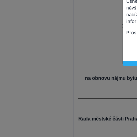
Usne
návš
nabíz
info
35. pr
Pros
na obnovu nájmu bytu o 
Rada městské části Prah