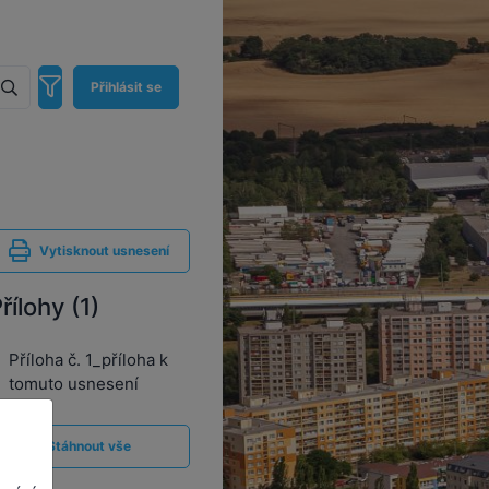
Přihlásit se
Vytisknout usnesení
řílohy (1)
Příloha č. 1_příloha k
tomuto usnesení
Stáhnout vše