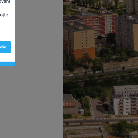
ování
ojte,
 vše