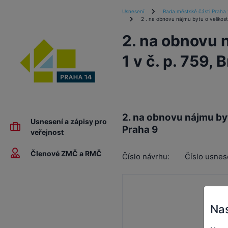
Usnesení
Rada městské části Praha 
2 . na obnovu nájmu bytu o velikosti
2. na obnovu n
1 v č. p. 759, 
2. na obnovu nájmu bytu
Usnesení a zápisy pro
Praha 9
veřejnost
Členové ZMČ a RMČ
Číslo návrhu:
Číslo usnes
Ra
Nas