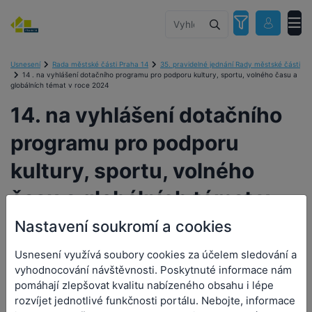
Usnesení
Rada městské části Praha 14
35. pravidelné jednání Rady městské části
14 . na vyhlášení dotačního programu pro podporu kultury, sportu, volného času a
globálních témat v roce 2024
14. na vyhlášení dotačního
programu pro podporu
kultury, sportu, volného
času a globálních témat v
roce 2024
Nastavení soukromí a cookies
Usnesení využívá soubory cookies za účelem sledování a
vyhodnocování návštěvnosti. Poskytnuté informace nám
pomáhají zlepšovat kvalitu nabízeného obsahu i lépe
14. na vyhlášení dotačního
rozvíjet jednotlivé funkčnosti portálu. Nebojte, informace