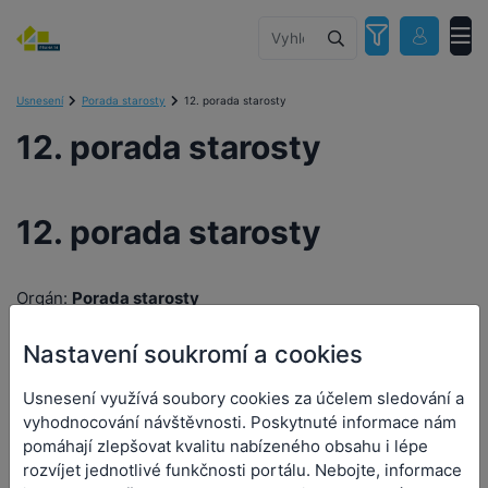
Usnesení
Porada starosty
12. porada starosty
12. porada starosty
12. porada starosty
Orgán:
Porada starosty
Datum a čas jednání:
3. 4. 2023 15:00
Nastavení soukromí a cookies
Přílohy (0)
Usnesení využívá soubory cookies za účelem sledování a
vyhodnocování návštěvnosti. Poskytnuté informace nám
pomáhají zlepšovat kvalitu nabízeného obsahu i lépe
rozvíjet jednotlivé funkčnosti portálu. Nebojte, informace