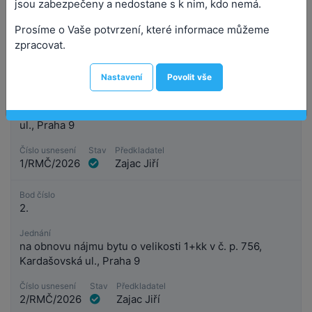
jsou zabezpečeny a nedostane s k nim, kdo nemá.
Prosíme o Vaše potvrzení, které informace můžeme
zpracovat.
Bod číslo
1.
Nastavení
Povolit vše
Jednání
na přidělení bytu o velikosti 2+kk v č. p. 737, Bobkova
ul., Praha 9
Číslo usnesení
Stav
Předkladatel
1/RMČ/2026
Zajac Jiří
Bod číslo
2.
Jednání
na obnovu nájmu bytu o velikosti 1+kk v č. p. 756,
Kardašovská ul., Praha 9
Číslo usnesení
Stav
Předkladatel
2/RMČ/2026
Zajac Jiří