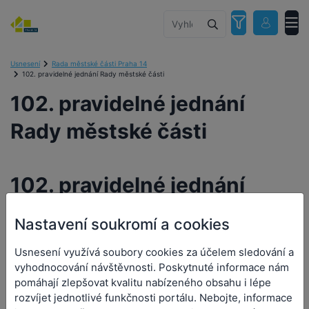
Usnesení
Rada městské části Praha 14
102. pravidelné jednání Rady městské části
102. pravidelné jednání
Rady městské části
102. pravidelné jednání
Rady městské části
Nastavení soukromí a cookies
Usnesení využívá soubory cookies za účelem sledování a
Orgán:
Rada městské části Praha 14
vyhodnocování návštěvnosti. Poskytnuté informace nám
Datum a čas jednání:
14. 1. 2026 15:00
pomáhají zlepšovat kvalitu nabízeného obsahu i lépe
rozvíjet jednotlivé funkčnosti portálu. Nebojte, informace
Přílohy (0)