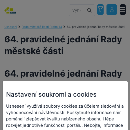
Usnesení
Rada městské části Praha 14
64. pravidelné jednání Rady městské části
64. pravidelné jednání Rady
městské části
64. pravidelné jednání Rady
městské části
Nastavení soukromí a cookies
Orgán:
Rada městské části Praha 14
Usnesení využívá soubory cookies za účelem sledování a
Datum a čas jednání:
7. 10. 2024 15:00
vyhodnocování návštěvnosti. Poskytnuté informace nám
pomáhají zlepšovat kvalitu nabízeného obsahu i lépe
Přílohy (0)
rozvíjet jednotlivé funkčnosti portálu. Nebojte, informace