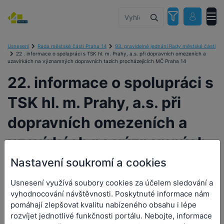
Usnesení
Rada městské části Praha 14
93. pravidelné jednání Rady městské části
22 . informace o spolupráci s TSK hl. m. Prahy, a.s. při dopravních omezeních a
uzavírkách na významných dopravních tazích procházejících MČ Praha 14
22. informace o spolupráci s
TSK hl. m. Prahy, a.s. při
dopravních omezeních a
uzavírkách na významných
dopravních tazích
Nastavení soukromí a cookies
procházejících MČ Praha 14
Usnesení využívá soubory cookies za účelem sledování a
vyhodnocování návštěvnosti. Poskytnuté informace nám
pomáhají zlepšovat kvalitu nabízeného obsahu i lépe
rozvíjet jednotlivé funkčnosti portálu. Nebojte, informace