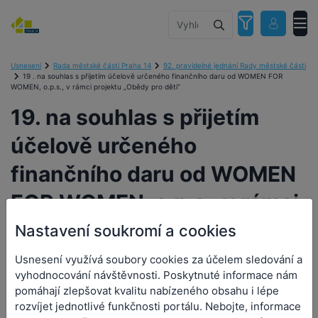
Usnesení
Rada městské části Praha 14
92. pravidelné jednání Rady městské části
19 . na souhlas s přijetím účelově určeného finančního daru od WOMEN FOR
WOMEN, o.p.s., v rámci projektu „Obědy pro děti“
19. na souhlas s přijetím
účelově určeného
finančního daru od WOMEN
FOR WOMEN, o.p.s., v rámci
projektu „Obědy pro děti“
Nastavení soukromí a cookies
Usnesení využívá soubory cookies za účelem sledování a
vyhodnocování návštěvnosti. Poskytnuté informace nám
pomáhají zlepšovat kvalitu nabízeného obsahu i lépe
19. na souhlas s přijetím
rozvíjet jednotlivé funkčnosti portálu. Nebojte, informace