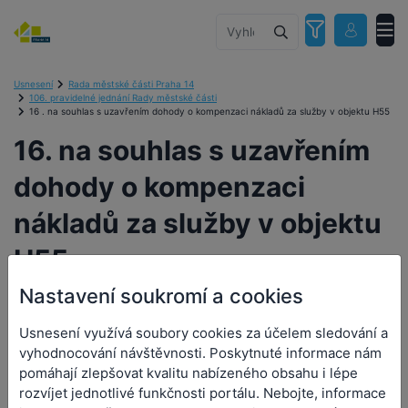
Usnesení
Rada městské části Praha 14
106. pravidelné jednání Rady městské části
16 . na souhlas s uzavřením dohody o kompenzaci nákladů za služby v objektu H55
16. na souhlas s uzavřením
dohody o kompenzaci
nákladů za služby v objektu
H55
Nastavení soukromí a cookies
Usnesení využívá soubory cookies za účelem sledování a
16. na souhlas s uzavřením
vyhodnocování návštěvnosti. Poskytnuté informace nám
pomáhají zlepšovat kvalitu nabízeného obsahu i lépe
dohody o kompenzaci
rozvíjet jednotlivé funkčnosti portálu. Nebojte, informace