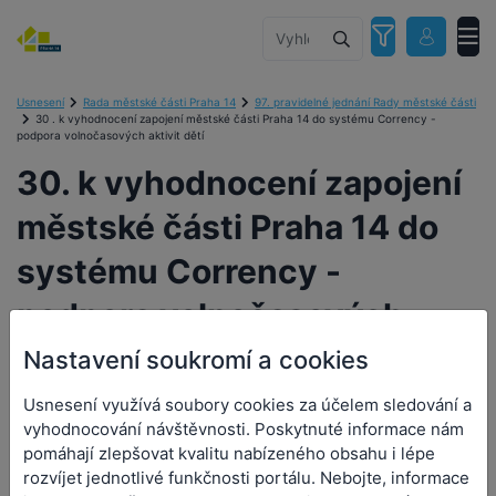
Usnesení
Rada městské části Praha 14
97. pravidelné jednání Rady městské části
30 . k vyhodnocení zapojení městské části Praha 14 do systému Corrency -
podpora volnočasových aktivit dětí
30. k vyhodnocení zapojení
městské části Praha 14 do
systému Corrency -
podpora volnočasových
aktivit dětí
Nastavení soukromí a cookies
Usnesení využívá soubory cookies za účelem sledování a
vyhodnocování návštěvnosti. Poskytnuté informace nám
pomáhají zlepšovat kvalitu nabízeného obsahu i lépe
30. k vyhodnocení zapojení
rozvíjet jednotlivé funkčnosti portálu. Nebojte, informace