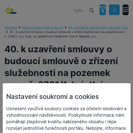
Usnesení
Rada městské části Praha 14
98. pravidelné jednání Rady městské části
40 . k uzavření smlouvy o budoucí smlouvě o zřízení služebnosti na pozemek parc.
č. 2761/1, k.ú. Kyje, se společností Vodafone Czech Republic a.s.
40. k uzavření smlouvy o
budoucí smlouvě o zřízení
služebnosti na pozemek
parc. č. 2761/1, k.ú. Kyje, se
společností Vodafone
Nastavení soukromí a cookies
Czech Republic a.s.
Usnesení využívá soubory cookies za účelem sledování a
vyhodnocování návštěvnosti. Poskytnuté informace nám
pomáhají zlepšovat kvalitu nabízeného obsahu i lépe
rozvíjet jednotlivé funkčnosti portálu. Nebojte, informace