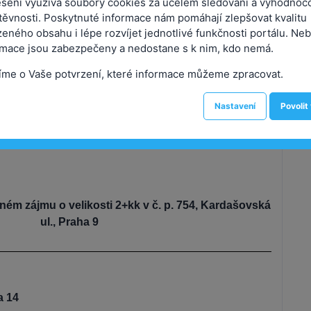
sení využívá soubory cookies za účelem sledování a vyhodnoc
těvnosti. Poskytnuté informace nám pomáhají zlepšovat kvalitu
eného obsahu i lépe rozvíjet jednotlivé funkčnosti portálu. Neb
U S N E S E N Í
rmace jsou zabezpečeny a nedostane s k nim, kdo nemá.
íme o Vaše potvrzení, které informace můžeme zpracovat.
avidelné jednání Rady městské části
konané dne 16.07.2025
Nastavení
Povolit
č. 408/RMČ/2025
jném zájmu o velikosti 2+kk v č. p. 754, Kardašovská
ul., Praha 9
a 14