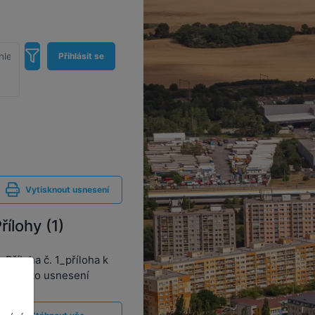
Přihlásit se
Vytisknout usnesení
řílohy (1)
Příloha č. 1_příloha k
tomuto usnesení