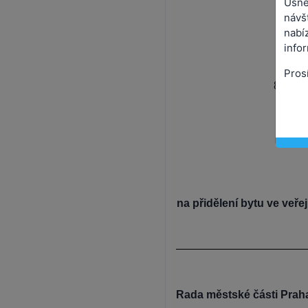
Usne
návš
nabíz
info
Pros
88. pr
na přidělení bytu ve veře
Rada městské části Prah