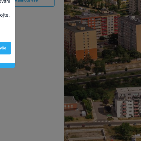
Stáhnout vše
ování
ojte,
 vše