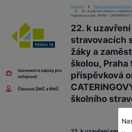
Usnesení
Rada městské části Praha 
22 . k uzavření smlouvy o zajištěn
organizace a spol. ARTER - CATERINGOVÝ SER
22. k uzavření
stravovacích 
žáky a zaměst
školou, Praha 
Usnesení a zápisy pro
příspěvková o
veřejnost
CATERINGOVÝ S
Členové ZMČ a RMČ
školního stra
Nas
22. k uzavření smlouvy