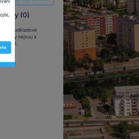
ování
řílohy (0)
ojte,
ádné podkladové
ateriály nejsou k
ispozici.
 vše