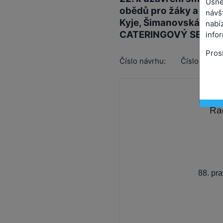
Usne
obědů pro žáky a zamě
návš
Kyje, Šimanovská 16, 
nabíz
CATERINGOVÝ SERVIS s.
info
Pros
Číslo návrhu:
Číslo usnes
Ra
88. pr