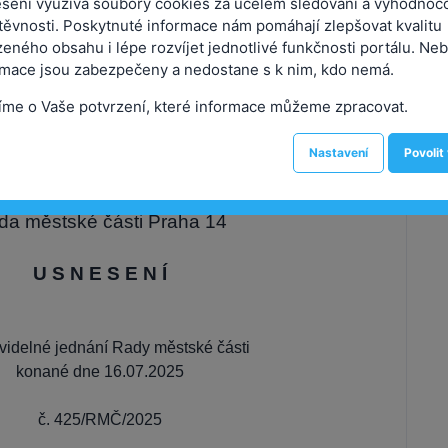
sení využívá soubory cookies za účelem sledování a vyhodnoc
stnance mezi Základní školou, Praha 9 -
těvnosti. Poskytnuté informace nám pomáhají zlepšovat kvalitu
příspěvková organizace a spol. ARTER -
P
eného obsahu i lépe rozvíjet jednotlivé funkčnosti portálu. Neb
r.o., zařízení školního stravování
rmace jsou zabezpečeny a nedostane s k nim, kdo nemá.
Ž
íme o Vaše potvrzení, které informace můžeme zpracovat.
m
ení:
425/RMČ/2025
Předkladatel:
Kutmon Josef
d
Nastavení
Povolit
Městská část Praha 14
da městské části Praha 14
U S N E S E N Í
avidelné jednání Rady městské části
konané dne 16.07.2025
č. 425/RMČ/2025