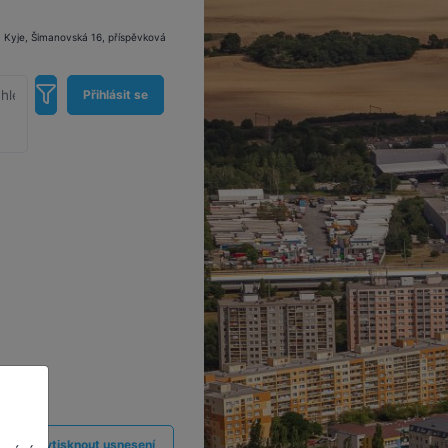
- Kyje, Šimanovská 16, příspěvková
Přihlásit se
Vytisknout usnesení