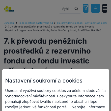
Usnesení
Rada městské části Praha 14
86. pravidelné jednání Rady městské části
7 . k převodu peněžních prostředků z rezervního fondu do fondu investic
příspěvkové organizace Základní škola, Praha 9 – Černý Most, Bratří Venclíků 1140
7. k převodu peněžních
prostředků z rezervního
fondu do fondu investic
příspěvkové organizace
Základní škola, Praha 9 –
Nastavení soukromí a cookies
Černý Most, Bratří Venclíků
Usnesení využívá soubory cookies za účelem sledování a
vyhodnocování návštěvnosti. Poskytnuté informace nám
1140
pomáhají zlepšovat kvalitu nabízeného obsahu i lépe
rozvíjet jednotlivé funkčnosti portálu. Nebojte, informace