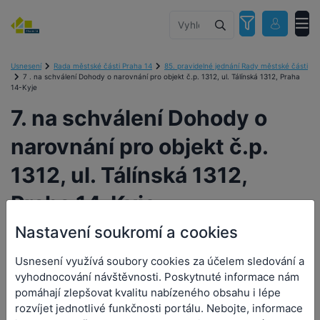
Usnesení
Rada městské části Praha 14
85. pravidelné jednání Rady městské části
7 . na schválení Dohody o narovnání pro objekt č.p. 1312, ul. Tálínská 1312, Praha
14-Kyje
7. na schválení Dohody o
narovnání pro objekt č.p.
1312, ul. Tálínská 1312,
Praha 14-Kyje
Nastavení soukromí a cookies
Usnesení využívá soubory cookies za účelem sledování a
7. na schválení Dohody o
vyhodnocování návštěvnosti. Poskytnuté informace nám
pomáhají zlepšovat kvalitu nabízeného obsahu i lépe
narovnání pro objekt č.p.
rozvíjet jednotlivé funkčnosti portálu. Nebojte, informace