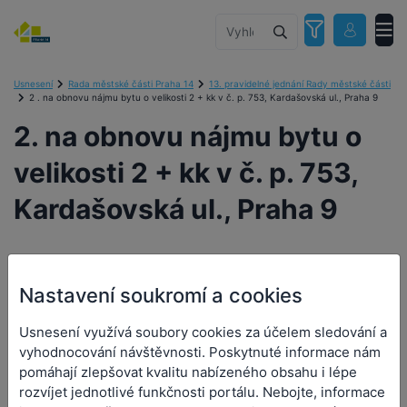
Usnesení
Rada městské části Praha 14
13. pravidelné jednání Rady městské části
2 . na obnovu nájmu bytu o velikosti 2 + kk v č. p. 753, Kardašovská ul., Praha 9
2. na obnovu nájmu bytu o
velikosti 2 + kk v č. p. 753,
Kardašovská ul., Praha 9
Nastavení soukromí a cookies
2. na obnovu nájmu bytu o
velikosti 2 + kk v č. p. 753,
Usnesení využívá soubory cookies za účelem sledování a
vyhodnocování návštěvnosti. Poskytnuté informace nám
Kardašovská ul., Praha 9
pomáhají zlepšovat kvalitu nabízeného obsahu i lépe
rozvíjet jednotlivé funkčnosti portálu. Nebojte, informace