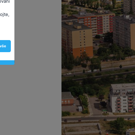
ování
ojte,
 vše