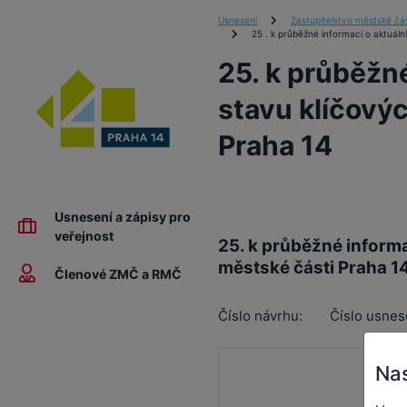
Usnesení
Zastupitelstvo městské čás
25 . k průběžné informaci o aktuáln
25. k průběžn
stavu klíčový
Praha 14
Usnesení a zápisy pro
veřejnost
25. k průběžné informa
městské části Praha 1
Členové ZMČ a RMČ
Číslo návrhu:
Číslo usnes
Nas
Za