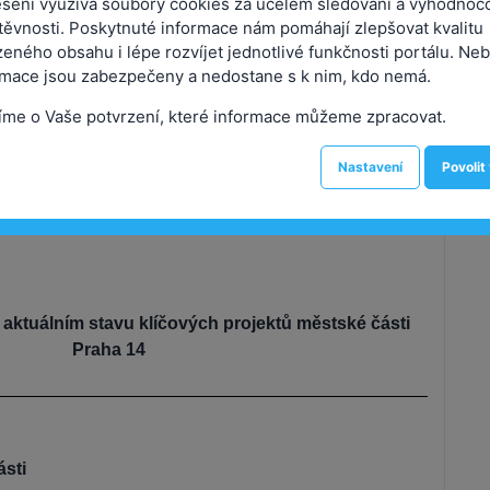
sení využívá soubory cookies za účelem sledování a vyhodnoc
těvnosti. Poskytnuté informace nám pomáhají zlepšovat kvalitu
eného obsahu i lépe rozvíjet jednotlivé funkčnosti portálu. Neb
U S N E S E N Í
rmace jsou zabezpečeny a nedostane s k nim, kdo nemá.
íme o Vaše potvrzení, které informace můžeme zpracovat.
í Zastupitelstva městské části Praha 14
konané dne 21.03.2023
Nastavení
Povolit
č. 025/ZMČ/2023
 aktuálním stavu klíčových projektů městské části
Praha 14
ásti