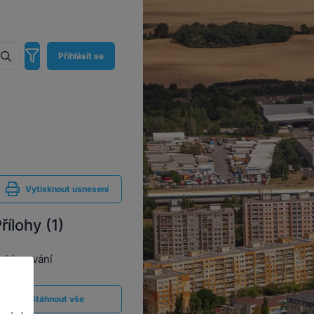
Přihlásit se
Vytisknout usnesení
řílohy (1)
hlasování
Stáhnout vše