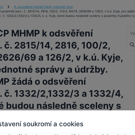
14
8. pravidelné jednání Rady městské části
pozemků parc. č. 2815/14, 2816, 100/2, 110/3, 84/19, 2626/69 a 126/2, v k.ú. Kyje, pro zajiš
. 1332/2,1332/3 a 1332/4, k. ú. Kyje, které budou následně sceleny s pozemky Kyjského rybn
OCP MHMP k odsvěření
 č. 2815/14, 2816, 100/2,
2626/69 a 126/2, v k.ú. Kyje,
jednotné správy a údržby.
P žádá o odsvěření
 č. 1332/2,1332/3 a 1332/4,
eré budou následně sceleny s
ého rybníka, který je v
tavení soukromí a cookies
 Prahy.