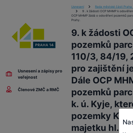
Usnesení
Rada městské části Praha 
9 . k žádosti OCP MHMP k odsvěření 
OCP MHMP žádá o odsvěření pozemků parc. č
Prahy.
9. k žádosti 
pozemků parc.
110/3, 84/19, 
pro zajištění 
Usnesení a zápisy pro
veřejnost
Dále OCP MHM
pozemků parc.
Členové ZMČ a RMČ
k. ú. Kyje, kt
pozemky Kyjsk
Nas
majetku hl. m.