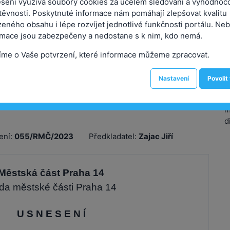
sení využívá soubory cookies za účelem sledování a vyhodnoc
těvnosti. Poskytnuté informace nám pomáhají zlepšovat kvalitu
eného obsahu i lépe rozvíjet jednotlivé funkčnosti portálu. Neb
rmace jsou zabezpečeny a nedostane s k nim, kdo nemá.
 k odsvěření pozemků parc. č. 2815/14,
íme o Vaše potvrzení, které informace můžeme zpracovat.
19, 2626/69 a 126/2, v k.ú. Kyje, pro zajištění
ržby. Dále OCP MHMP žádá o odsvěření
P
Nastavení
Povolit
2,1332/3 a 1332/4, k. ú. Kyje, které budou
zemky Kyjského rybníka, který je v majetku
Ž
m
d
ení:
055/RMČ/2023
Předkladatel:
Zajac Jiří
Městská část Praha 14
da městské části Praha 14
U S N E S E N Í