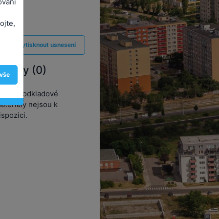
ování
ojte,
Vytisknout usnesení
řílohy (0)
 vše
ádné podkladové
ateriály nejsou k
ispozici.