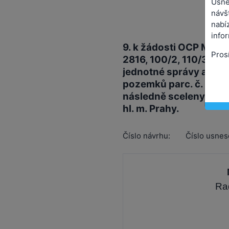
Usne
návš
nabíz
info
9. k žádosti OCP MHMP
Pros
2816, 100/2, 110/3, 84/
jednotné správy a úd
pozemků parc. č. 1332/
následně sceleny s po
hl. m. Prahy.
Číslo návrhu:
Číslo usnes
Ra