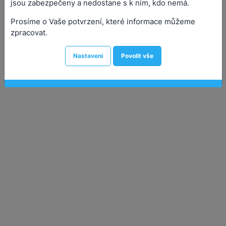
jsou zabezpečeny a nedostane s k nim, kdo nemá.
Porada starosty
Prosíme o Vaše potvrzení, které informace můžeme
zpracovat.
Nastavení
Povolit vše